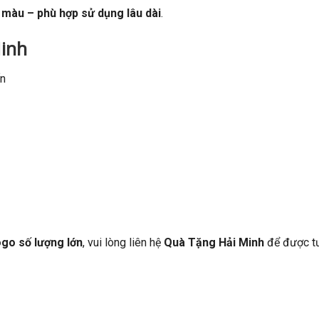
 màu – phù hợp sử dụng lâu dài
.
inh
ấn
ogo số lượng lớn
, vui lòng liên hệ
Quà Tặng Hải Minh
để được tư