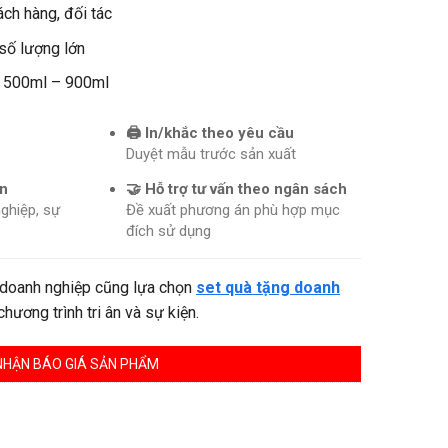
ách hàng, đối tác
 số lượng lớn
h 500ml – 900ml
🖨️ In/khắc theo yêu cầu
Duyệt mẫu trước sản xuất
ớn
🤝 Hỗ trợ tư vấn theo ngân sách
ghiệp, sự
Đề xuất phương án phù hợp mục
đích sử dụng
u doanh nghiệp cũng lựa chọn
set quà tặng doanh
ương trình tri ân và sự kiện.
NHẬN BÁO GIÁ SẢN PHẨM