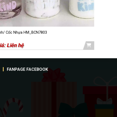
nh/ Cốc Nhựa HM_BCN7803
Bình/ Cố
iá: Liên hệ
Giá: Li
FANPAGE FACEBOOK