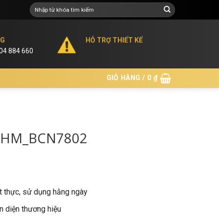
Tìm
kiếm:
NG
HỖ TRỢ THIẾT KẾ
904 884 660
GIỎ HÀNG /
0
₫
a HM_BCN7802
t thực, sử dụng hằng ngày
n diện thương hiệu