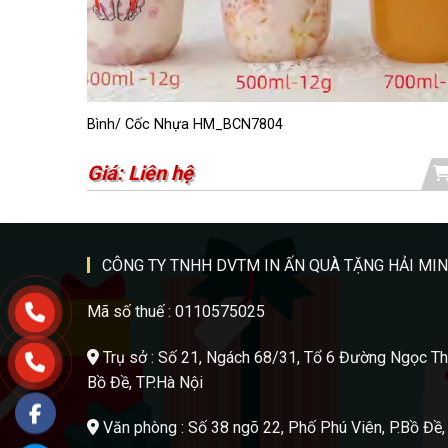
Bình/ Cốc Nhựa HM_BCN7804
Giá: Liên hệ
CÔNG TY TNHH DVTM IN ẤN QUÀ TẶNG HẢI MI
Mã số thuế : 0110575025
Trụ sở :
Số 21, Ngách 68/31, Tổ 6 Đường Ngọc T
Bồ Đề, TP.Hà Nội
Văn phòng : Số 38 ngõ 22, Phố Phú Viên, P.Bồ Đề,