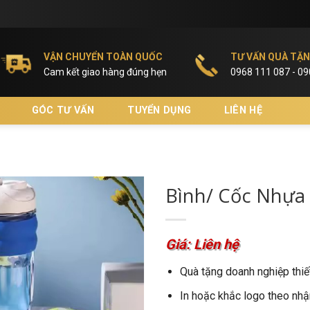
VẬN CHUYỂN TOÀN QUỐC
TƯ VẤN QUÀ TẶ
Cam kết giao hàng đúng hẹn
0968 111 087 - 0
GÓC TƯ VẤN
TUYỂN DỤNG
LIÊN HỆ
Bình/ Cốc Nhự
Giá: Liên hệ
Quà tặng doanh nghiệp thiế
In hoặc khắc logo theo nhậ