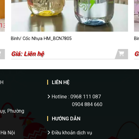
Bình/ Cốc Nhựa HM_BCN7805
Bì
Giá: Liên hệ
G
NH
LIÊN HỆ
Hotline : 0968 111 087
0904 884 660
hụy, Phường
HƯỚNG DẪN
 Hà Nội
Điều khoản dịch vụ