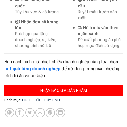
🚚 Giao hàng toàn
🖨️ In/khắc theo yêu
quốc
cầu
Tùy khu vực & số lượng
Duyệt mẫu trước sản
xuất
📦 Nhận đơn số lượng
lớn
🤝 Hỗ trợ tư vấn theo
Phù hợp quà tặng
ngân sách
doanh nghiệp, sự kiện,
Đề xuất phương án phù
chương trình nội bộ
hợp mục đích sử dụng
Bên cạnh bình giữ nhiệt, nhiều doanh nghiệp cũng lựa chọn
set quà tặng doanh nghiệp
để sử dụng trong các chương
trình tri ân và sự kiện.
NHẬN BÁO GIÁ SẢN PHẨM
Danh mục:
BÌNH – CỐC THỦY TINH