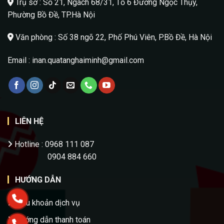
Trụ sở :
Số 21, Ngách 68/31, Tổ 6 Đường Ngọc Thụy,
Phường Bồ Đề, TP.Hà Nội
Văn phòng : Số 38 ngõ 22, Phố Phú Viên, P.Bồ Đề, Hà Nội
Email : inan.quatanghaiminh@gmail.com
LIÊN HỆ
Hotline : 0968 111 087
0904 884 660
HƯỚNG DẪN
Điều khoản dịch vụ
Hướng dẫn thanh toán