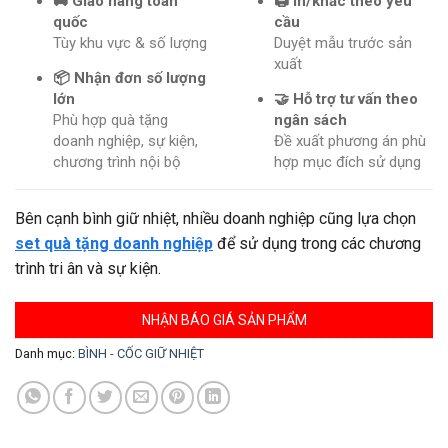
🚚 Giao hàng toàn
🖨️ In/khắc theo yêu
quốc
cầu
Tùy khu vực & số lượng
Duyệt mẫu trước sản
xuất
📦 Nhận đơn số lượng
lớn
🤝 Hỗ trợ tư vấn theo
Phù hợp quà tặng
ngân sách
doanh nghiệp, sự kiện,
Đề xuất phương án phù
chương trình nội bộ
hợp mục đích sử dụng
Bên cạnh bình giữ nhiệt, nhiều doanh nghiệp cũng lựa chọn
set quà tặng doanh nghiệp
để sử dụng trong các chương
trình tri ân và sự kiện.
NHẬN BÁO GIÁ SẢN PHẨM
Danh mục:
BÌNH - CỐC GIỮ NHIỆT