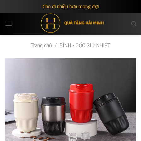
Skip
Cho đi nhiều hơn mong đợi
to
content
Trang chủ
/
BÌNH - CỐC GIỮ NHIỆT